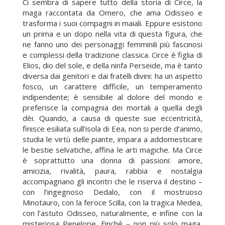
Ci sembra di sapere tutto della storia di Circe, la
maga raccontata da Omero, che ama Odisseo e
trasforma i suoi compagni in maiali. Eppure esistono
un prima e un dopo nella vita di questa figura, che
ne fanno uno dei personaggi femminili più fascinosi
e complessi della tradizione classica. Circe è figlia di
Elios, dio del sole, e della ninfa Perseide, ma è tanto
diversa dai genitori e dai fratelli divini: ha un aspetto
fosco, un carattere difficile, un temperamento
indipendente; è sensibile al dolore del mondo e
preferisce la compagnia dei mortali a quella degli
dèi. Quando, a causa di queste sue eccentricità,
finisce esiliata sull’isola di Eea, non si perde d’animo,
studia le virtù delle piante, impara a addomesticare
le bestie selvatiche, affina le arti magiche. Ma Circe
è soprattutto una donna di passioni: amore,
amicizia, rivalità, paura, rabbia e nostalgia
accompagnano gli incontri che le riserva il destino –
con l’ingegnoso Dedalo, con il mostruoso
Minotauro, con la feroce Scilla, con la tragica Medea,
con l’astuto Odisseo, naturalmente, e infine con la
misteriosa Penelope. Finché – non più solo maga,