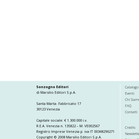
Sonzogno Editori
Catalogo
di Marsilio Editori S.p.A.
Eventi
Chi Siam
Santa Marta- Fabbricato 17
FAQ
30123 Venezia
Contatti
Capitale sociale: € 1.300.000 i.v.
R.E.A. Venezia n. 135822 – M. VE002567
Credits
Registro Imprese Venezia p. iva IT 00348290271
Newslett
Copyright © 2008 Marsilio Editori S.p.A.