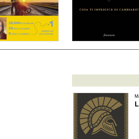
Con i piedi per terra
Ascolta la tua voce
dettagli
dettagli
Ma
L