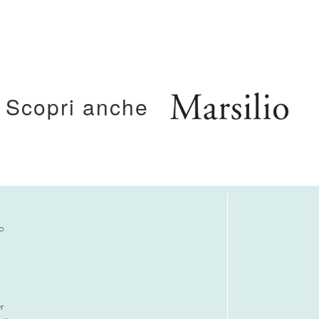
Scopri anche
o
er