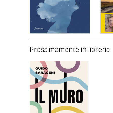
Il cielo se ne frega
Prossimamente in libreria
dettagli