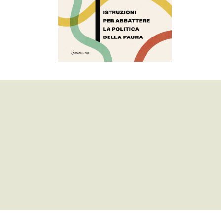
Il muro
Guido Saraceni
dettagli