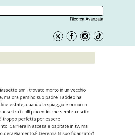
Ricerca Avanzata
iciassette anni, trovato morto in un vecchio
nte, ma ora persino suo padre Taddeo ha
i, fine estate, quando la spiaggia è ormai un
aese tra i colli piacentini che sembra uscito
ità troppo perfetta per essere
to. Carriera in ascesa e ospitate in tv, ma
o deragliamento.È Geremia (il suo fidanzato?)