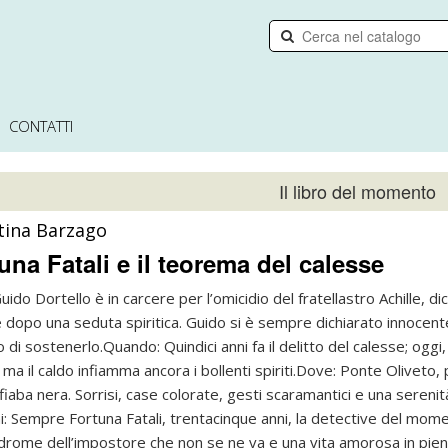
CONTATTI
Il libro del momento
tina Barzago
una Fatali e il teorema del calesse
uido Dortello è in carcere per l’omicidio del fratellastro Achille, d
 dopo una seduta spiritica. Guido si è sempre dichiarato innoce
 di sostenerlo.
Quando:
Quindici anni fa il delitto del calesse; ogg
 ma il caldo infiamma ancora i bollenti spiriti.
Dove:
Ponte Oliveto, p
fiaba nera. Sorrisi, case colorate, gesti scaramantici e una seren
i:
Sempre Fortuna Fatali, trentacinque anni, la detective del momen
drome dell’impostore che non se ne va e una vita amorosa in pien