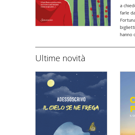
a chied
farle d
Fortuna
bigliet
hanno c
Ultime novità