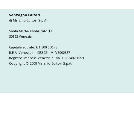
Sonzogno Editori
di Marsilio Editori S.p.A.
Santa Marta- Fabbricato 17
30123 Venezia
Capitale sociale: € 1.300.000 i.v.
R.E.A. Venezia n. 135822 – M. VE002567
Registro Imprese Venezia p. iva IT 00348290271
Copyright © 2008 Marsilio Editori S.p.A.