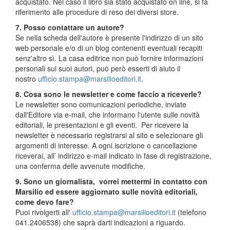
acquistato. Nel caso il libro sia stato acquistato on line, si fa
riferimento alle procedure di reso dei diversi store.
7. Posso contattare un autore?
Se nella scheda dell'autore è presente l'indirizzo di un sito
web personale e/o di un blog contenenti eventuali recapiti
senz'altro sì. La casa editrice non può fornire informazioni
personali sui suoi autori, può però esserti di aiuto il
nostro
ufficio.stampa@marsilioeditori.it
.
8. Cosa sono le newsletter e come faccio a riceverle?
Le newsletter sono comunicazioni periodiche, inviate
dall'Editore via e-mail, che informano l'utente sulle novità
editoriali, le presentazioni e gli eventi. Per ricevere la
newsletter è necessario registrarsi al sito e selezionare gli
argomenti di interesse. A ogni iscrizione o cancellazione
riceverai, all’ indirizzo e-mail indicato in fase di registrazione,
una conferma delle avvenute modifiche.
9. Sono un giornalista, vorrei mettermi in contatto con
Marsilio ed essere aggiornato sulle novità editoriali,
come devo fare?
Puoi rivolgerti all'
ufficio.stampa@marsilioeditori.it
(telefono
041.2406538) che saprà darti indicazioni a riguardo.