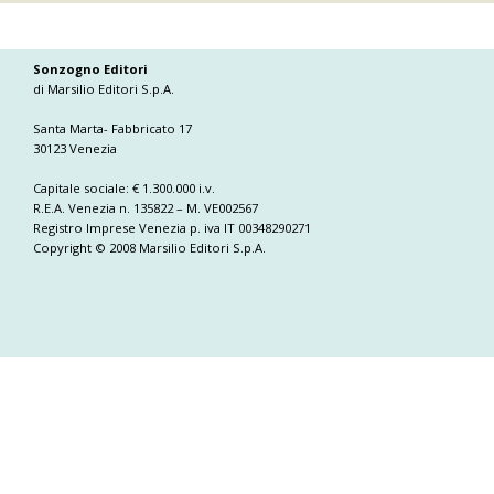
Sonzogno Editori
di Marsilio Editori S.p.A.
Santa Marta- Fabbricato 17
30123 Venezia
Capitale sociale: € 1.300.000 i.v.
R.E.A. Venezia n. 135822 – M. VE002567
Registro Imprese Venezia p. iva IT 00348290271
Copyright © 2008 Marsilio Editori S.p.A.