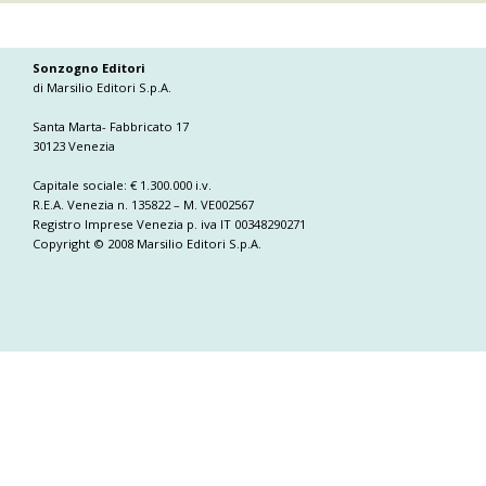
Sonzogno Editori
di Marsilio Editori S.p.A.
Santa Marta- Fabbricato 17
30123 Venezia
Capitale sociale: € 1.300.000 i.v.
R.E.A. Venezia n. 135822 – M. VE002567
Registro Imprese Venezia p. iva IT 00348290271
Copyright © 2008 Marsilio Editori S.p.A.