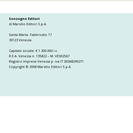
Sonzogno Editori
di Marsilio Editori S.p.A.
Santa Marta- Fabbricato 17
30123 Venezia
Capitale sociale: € 1.300.000 i.v.
R.E.A. Venezia n. 135822 – M. VE002567
Registro Imprese Venezia p. iva IT 00348290271
Copyright © 2008 Marsilio Editori S.p.A.