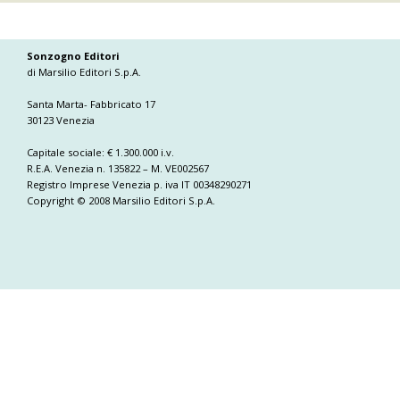
Sonzogno Editori
di Marsilio Editori S.p.A.
Santa Marta- Fabbricato 17
30123 Venezia
Capitale sociale: € 1.300.000 i.v.
R.E.A. Venezia n. 135822 – M. VE002567
Registro Imprese Venezia p. iva IT 00348290271
Copyright © 2008 Marsilio Editori S.p.A.