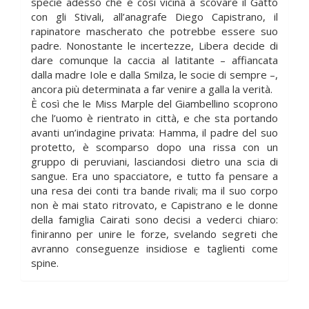
specie adesso che è così vicina a scovare il Gatto
con gli Stivali, all’anagrafe Diego Capistrano, il
rapinatore mascherato che potrebbe essere suo
padre. Nonostante le incertezze, Libera decide di
dare comunque la caccia al latitante – affiancata
dalla madre Iole e dalla Smilza, le socie di sempre –,
ancora più determinata a far venire a galla la verità.
È così che le Miss Marple del Giambellino scoprono
che l’uomo è rientrato in città, e che sta portando
avanti un’indagine privata: Hamma, il padre del suo
protetto, è scomparso dopo una rissa con un
gruppo di peruviani, lasciandosi dietro una scia di
sangue. Era uno spacciatore, e tutto fa pensare a
una resa dei conti tra bande rivali; ma il suo corpo
non è mai stato ritrovato, e Capistrano e le donne
della famiglia Cairati sono decisi a vederci chiaro:
finiranno per unire le forze, svelando segreti che
avranno conseguenze insidiose e taglienti come
spine.