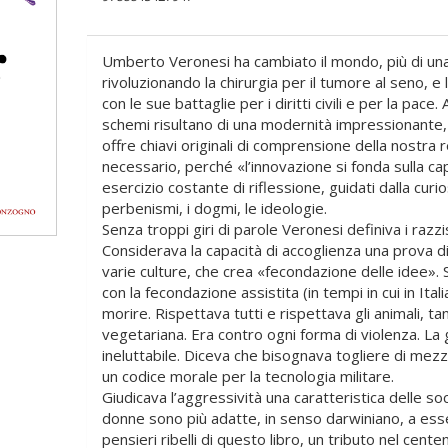
Umberto Veronesi ha cambiato il mondo, più di una
rivoluzionando la chirurgia per il tumore al seno, e l
con le sue battaglie per i diritti civili e per la pace. 
schemi risultano di una modernità impressionante, r
offre chiavi originali di comprensione della nostra r
necessario, perché «l’innovazione si fonda sulla ca
esercizio costante di riflessione, guidati dalla curio
perbenismi, i dogmi, le ideologie.
Senza troppi giri di parole Veronesi definiva i razzi
Considerava la capacità di accoglienza una prova di 
varie culture, che crea «fecondazione delle idee». 
con la fecondazione assistita (in tempi in cui in Italia
morire. Rispettava tutti e rispettava gli animali, ta
vegetariana. Era contro ogni forma di violenza. La 
ineluttabile. Diceva che bisognava togliere di mezz
un codice morale per la tecnologia militare.
Giudicava l’aggressività una caratteristica delle so
donne sono più adatte, in senso darwiniano, a esse
pensieri ribelli di questo libro, un tributo nel cen