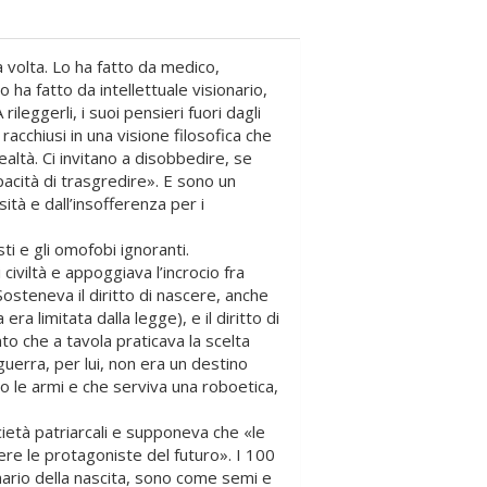
 volta. Lo ha fatto da medico,
o ha fatto da intellettuale visionario,
A rileggerli, i suoi pensieri fuori dagli
acchiusi in una visione filosofica che
ealtà. Ci invitano a disobbedire, se
pacità di trasgredire». E sono un
sità e dall’insofferenza per i
sti e gli omofobi ignoranti.
civiltà e appoggiava l’incrocio fra
Sosteneva il diritto di nascere, anche
 era limitata dalla legge), e il diritto di
nto che a tavola praticava la scelta
guerra, per lui, non era un destino
o le armi e che serviva una roboetica,
cietà patriarcali e supponeva che «le
re le protagoniste del futuro». I 100
tenario della nascita, sono come semi e