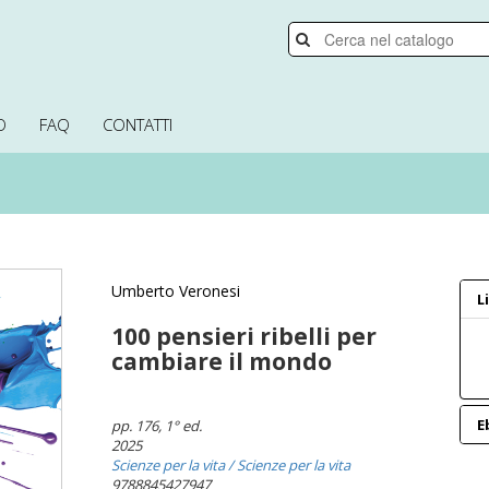
O
FAQ
CONTATTI
Umberto Veronesi
L
100 pensieri ribelli per
cambiare il mondo
E
pp. 176
, 1° ed.
2025
Scienze per la vita
/ Scienze per la vita
9788845427947