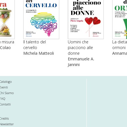
su misura
Il talento del
Uomini che
La dieta
 Colao
cervello
piacciono alle
ormoni
Michela Matteoli
donne
Annamar
Emmanuele A.
Jannini
Catalogo
Eventi
Chi Siamo
FAQ
Contatti
Credits
Newsletter