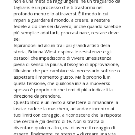
non è una meta da raggiungere, né un traguardo da
tagliare: è un processo che ti trasforma nel
profondo mentre lo attraversi. È il modo in cui
impari a guardare il mondo, a creare, a restare
fedele a ciò che sei davvero, anche quando sarebbe
più semplice adattarti, procrastinare, restare dove
sei.
Ispirandosi ad alcuni tra i più grandi artisti della
storia, Brianna Wiest esplora le resistenze e gli
ostacoli che impediscono di vivere un’esistenza
piena di senso: la paura, il bisogno di approvazione,
l’illusione che per cambiare sia necessario soffrire o
aspettare il momento giusto. Ma è proprio lì, in
quella tensione, che qualcosa inizia a muoversi:
spesso è proprio ciò che temi di più a indicarti la
direzione da prendere.
Questo libro è un invito a smettere di rimandare: a
lasciar cadere la maschera, ad andare incontro ai
tuoi limiti con coraggio, a riconoscere che la risposta
che cerchi è già dentro di te. Non si tratta di
diventare qualcun altro, ma di avere il coraggio di
essere, finalmente, te stesso – di creare una vita