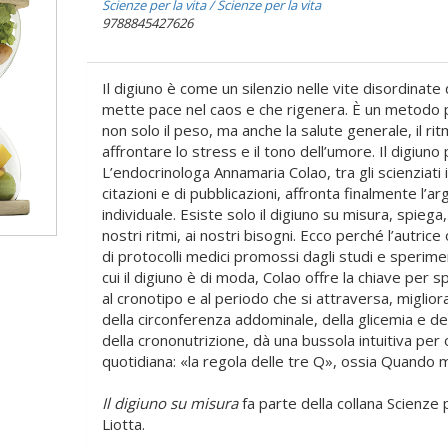
Scienze per la vita
/ Scienze per la vita
9788845427626
Il digiuno è come un silenzio nelle vite disordinat
mette pace nel caos e che rigenera. È un metodo p
non solo il peso, ma anche la salute generale, il ritm
affrontare lo stress e il tono dell’umore. Il digiun
L’endocrinologa Annamaria Colao, tra gli scienziati
citazioni e di pubblicazioni, affronta finalmente l
individuale. Esiste solo il digiuno su misura, spiega
nostri ritmi, ai nostri bisogni. Ecco perché l’autrice
di protocolli medici promossi dagli studi e sperimen
cui il digiuno è di moda, Colao offre la chiave per 
al cronotipo e al periodo che si attraversa, miglio
della circonferenza addominale, della glicemia e del
della crononutrizione, dà una bussola intuitiva per 
quotidiana: «la regola delle tre Q», ossia Quando 
Il digiuno su misura
fa parte della collana Scienze p
Liotta.