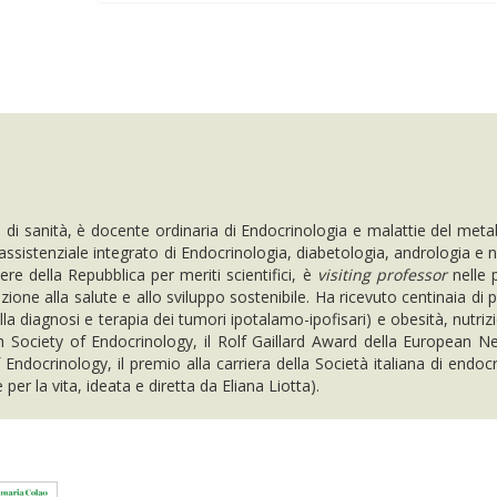
 di sanità, è docente ordinaria di Endocrinologia e malattie del meta
 assistenziale integrato di Endocrinologia, diabetologia, andrologia e n
iere della Repubblica per meriti scientifici, è
visiting professor
nelle 
one alla salute e allo sviluppo sostenibile. Ha ricevuto centinaia di pr
lla diagnosi e terapia dei tumori ipotalamo-ipofisari) e obesità, nutriz
ish Society of Endocrinology, il Rolf Gaillard Award della European N
 Endocrinology, il premio alla carriera della Società italiana di endo
per la vita, ideata e diretta da Eliana Liotta).