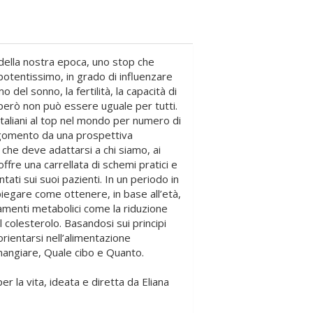
e della nostra epoca, uno stop che
otentissimo, in grado di influenzare
o del sonno, la fertilità, la capacità di
o però non può essere uguale per tutti.
 italiani al top nel mondo per numero di
’argomento da una prospettiva
, che deve adattarsi a chi siamo, ai
 offre una carrellata di schemi pratici e
tati sui suoi pazienti. In un periodo in
spiegare come ottenere, in base all’età,
ramenti metabolici come la riduzione
 colesterolo. Basandosi sui principi
orientarsi nell’alimentazione
mangiare, Quale cibo e Quanto.
er la vita, ideata e diretta da Eliana