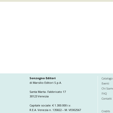
Sonzogno Editori
Catalogo
di Marsilio Editori S.p.A.
Eventi
Chi Siam
Santa Marta- Fabbricato 17
FAQ
30123 Venezia
Contatti
Capitale sociale: € 1.300.000 i.v.
R.E.A. Venezia n. 135822 – M. VE002567
Credits